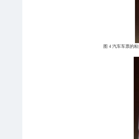
图
4
汽车车票的粘