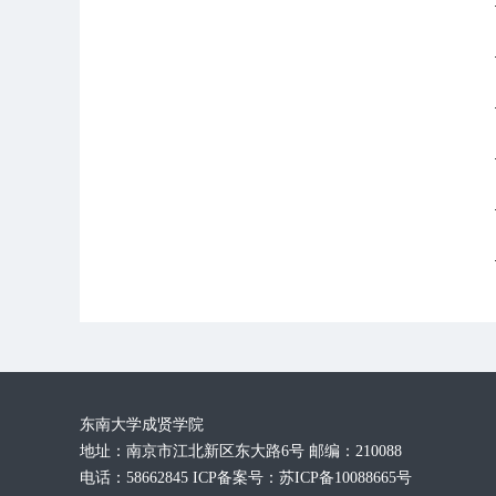
东南大学成贤学院
地址：南京市江北新区东大路6号 邮编：210088
电话：58662845 ICP备案号：苏ICP备10088665号